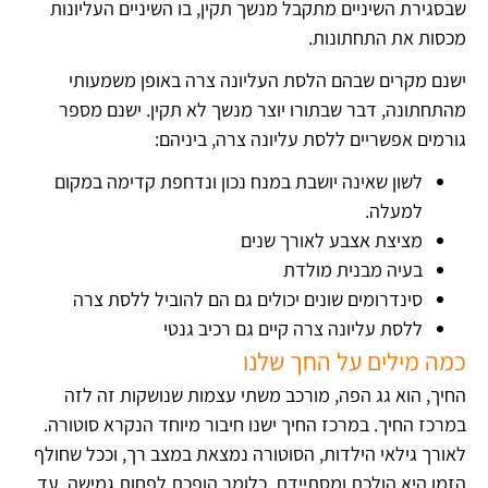
שבסגירת השיניים מתקבל מנשך תקין, בו השיניים העליונות
מכסות את התחתונות.
ישנם מקרים שבהם הלסת העליונה צרה באופן משמעותי
מהתחתונה, דבר שבתורו יוצר מנשך לא תקין. ישנם מספר
גורמים אפשריים ללסת עליונה צרה, ביניהם:
לשון שאינה יושבת במנח נכון ונדחפת קדימה במקום
למעלה.
מציצת אצבע לאורך שנים
בעיה מבנית מולדת
סינדרומים שונים יכולים גם הם להוביל ללסת צרה
ללסת עליונה צרה קיים גם רכיב גנטי
כמה מילים על החך שלנו
החיך, הוא גג הפה, מורכב משתי עצמות שנושקות זה לזה
במרכז החיך. במרכז החיך ישנו חיבור מיוחד הנקרא סוטורה.
לאורך גילאי הילדות, הסוטורה נמצאת במצב רך, וככל שחולף
הזמן היא הולכת ומסתיידת, כלומר הופכת לפחות גמישה, עד