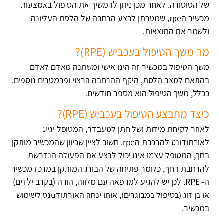
של הסוטורה. לאחר מכן ניתן להמשיך את הטיפול באמצעות
מכשיר הrpe, שמטרתן לבצע הרחבה של הלסת העליונה
ולשמר את התוצאות.
מה משך הטיפול בעכביש (RPE)?
משך הטיפול במכשיר זה הינו אישי ומשתנה מאדם לאדם
בהתאם למצב הלסת, היקף ההרחבה הרצוי ופרמטרים נוספים.
ככלל, משך הטיפול הוא מספר חודשים.
כיצד מתבצע הטיפול בעכביש (RPE)?
לאחר לקיחת מידות ושליחתן למעבדה, המטופל יגיע
לאורתודונט להרכבת הrpe. חשוב לציין שכיוון שהמכשיר מותקן
בחך, המטופל עצמו אינו יכול לבצע את הפעולה הנדרשת
להרחבת החך, כלומר פתיחה של הבורג המותקן במרכז מכשיר
ה- RPE. לכן יש להגיע למרפאה עם מלווה, הורה (בקרב ילדים)
או בן זוג (בטיפול במבוגרים), אותו ינחה האורתודuנט לשימוש
במכשיר.