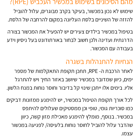
מהם הסיכונים בשימוש במכשיר העכביש (RPE)?
שימוש לא נכון במכשור, בעיקר בקרב מבוגרים, עלול להוביל
להזזה של השיניים בלסת העליונה במקום להרחבה של הלסת.
בטיפול במכשיר בילדים צעירים יש להפעיל את המכשור בצורה
הדרגתית ועדינה ולכן חשוב לבחור באורתודונט בעל ניסיון וידע
בעבודה עם המכשור.
הנחיות להתנהלות בשגרה
לאחר הרכבת ה- RPE, תתכן תקופת התאקלמות של מספר
ימים, כיוון שמדובר במכשיר שיושב באזור החיך ויש להתרגל
אליו. בימים אלו ייתכן שינוי קל בדיבור וחוסר נוחות במנח הלשון.
לכל אורך תקופת הטיפול במכשיר, יש להימנע ממזונות דביקים
כמו סוכריות גומי, טופי וכן ממסטיקים שעלולים להיתפס
במכשיר. בנוסף, מומלץ להימנע מאכילת מזון קשה, כיוון
שהדבר עלול להוביל לחוסר נוחות בלעיסה/ לפגיעה במכשור
עצמו.