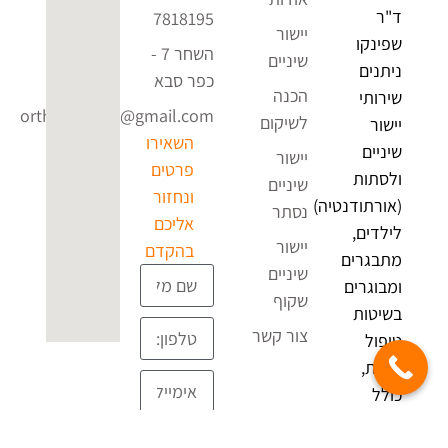
ד"ר
7818195
יישור
שפינקו
השחר 7 -
שיניים
ניתנים
כפר סבא
הכנה
שירותי
ortho4uclinic@gmail.com
לשיקום
יישור
השאירו
שיניים
יישור
פרטים
ולסתות
שיניים
ונחזור
(אורתודנטיה)
נסתר
אליכם
לילדים,
יישור
בהקדם
מתבגרים
שיניים
ומבוגרים
שקוף
בשיטות
צור קשר
טיפול
שונות,
כולל
תכנות
שליחה