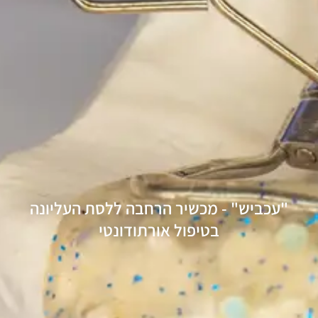
"עכביש" - מכשיר הרחבה ללסת העליונה
בטיפול אורתודונטי