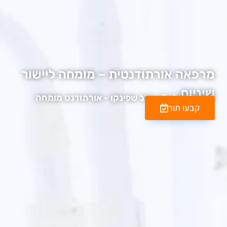
מרפאה אורתודנטית – מומחה ליישור
שיניים
בניהולו של ד"ר יואב שפינקו - אורתודנט מומחה
קבעו תור