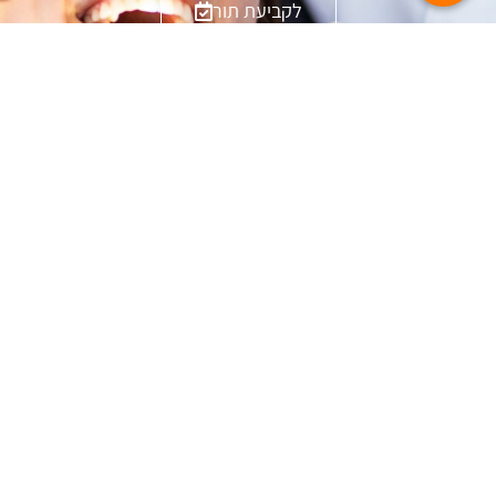
לקביעת תור
עמודים
יצירת
במרפאת
דף הבית
קשר
מומחים של
073-
אודות
ד"ר
7818195
יישור
שפינקו
השחר 7 -
שיניים
ניתנים
כפר סבא
הכנה
שירותי
ortho4uclinic@gmail.com
לשיקום
יישור
השאירו
שיניים
יישור
פרטים
ולסתות
שיניים
ונחזור
(אורתודנטיה)
נסתר
אליכם
לילדים,