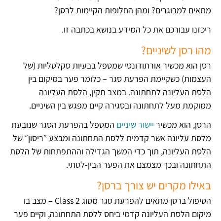
מתאים למבוגרים? ומהן החלופות הקיימות לרסן?
ריכזנו עבורכם את כל המידע בנושא בכתבה זו.
מהו רסן לשיניים?
רסן הוא מכשיר אורתודונטי שמטפל בבעיות סקלטליות (של
העצמות) כשקיימת הפרעת סגר – כלומר פער במיקום בין
הלסת העליונה לתחתונה. במצב תקין, הלסת העליונה
ממוקמת מעל לתחתונה ובסגירה קיים מפגש בין השיניים.
הרסן, הוא מכשיר
יישור שיניים
המטפל בהפרעת הסגר שנובעת
מלסת עליונה אשר קדמית ללסת התחתונה ומבצע ״ריסון״ של
הלסת העליונה, תוך כדי המשך הגדילה וההתפתחות של הלסת
התחתונה ובכך מצמצם את הפער הבין-לסתי.
באילו מקרים יש צורך ברסן?
הטיפול ברסן מתאים להפרעת סגר מסוג Class 2 – מצב בו
מיקום הלסת העליונה קדמי ביחס ללסת התחתונה, וקיים פער