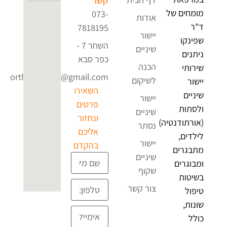
מומחים של
073-
אודות
ד"ר
7818195
יישור
שפינקו
השחר 7 -
שיניים
ניתנים
כפר סבא
הכנה
שירותי
ortho4uclinic@gmail.com
לשיקום
יישור
השאירו
שיניים
יישור
פרטים
ולסתות
שיניים
ונחזור
(אורתודנטיה)
נסתר
אליכם
לילדים,
יישור
בהקדם
מתבגרים
שיניים
ומבוגרים
שקוף
בשיטות
צור קשר
טיפול
שונות,
כולל