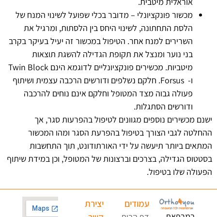
אוראלית מיטבית.
מכשור פונקציונלי – מדובר בכלי שפועל לשינוי המנח של
הלסת התחתונה, לשינוי היחס בין הלסתות, ומרגיל את
השרירים למנח אחר. הטיפול במכשור זה יעיל בעיקר בקרב
בני נוער ומנצל את תקופת הגדילה להשגת תוצאות
מיטביות. מכשירים פונקציונליים לדוגמא הינם Twin Block
ו- Forsus. חלקם נשלפים ודורשים הרכבה עצמית ושיתוף
פעולה גבוה מצד המטופל וחלקם אינם נוחים להרכבה
ודורשים הסתגלות.
ישנם מכשירים נוספים מגוונים לטיפול בהפרעות סגר, אך
ההחלטה לגבי הצורך בטיפול בהפרעת הסגר ומהו המכשור
המתאים ביותר תיעשה על ידי האורתודונט, תוך התחשבות
בסטטוס הגדילה, בצרכים וברצונות של המטופל, וכן במידת שיתוף
הפעולה שלו בטיפול.
עמודים
יצירת
במרפאת
דף הבית
קשר