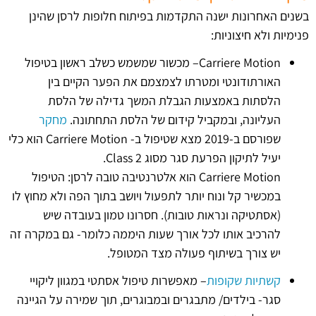
בשנים האחרונות ישנה התקדמות בפיתוח חלופות לרסן שהינן
פנימיות ולא חיצוניות:
Carriere Motion– מכשור שמשמש כשלב ראשון בטיפול
האורתודונטי ומטרתו לצמצמם את הפער הקיים בין
הלסתות באמצעות הגבלת המשך גדילה של הלסת
העליונה, ובמקביל קידום של הלסת התחתונה.
מחקר
שפורסם ב-2019 מצא שטיפול ב- Carriere Motion הוא כלי
יעיל לתיקון הפרעת סגר מסוג Class 2.
Carriere Motion הוא אלטרנטיבה טובה לרסן: הטיפול
במכשיר קל ונוח יותר לתפעול ויושב בתוך הפה ולא מחוץ לו
(אסתטיקה ונראות טובות). חסרונו טמון בעובדה שיש
להרכיב אותו לכל אורך שעות היממה כלומר- גם במקרה זה
יש צורך בשיתוף פעולה מצד המטופל.
קשתיות שקופות
– מאפשרות טיפול אסתטי במגוון ליקויי
סגר- בילדים/ מתבגרים ובמבוגרים, תוך שמירה על הגיינה