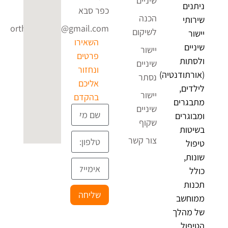
שיניים
ניתנים
כפר סבא
הכנה
שירותי
ortho4uclinic@gmail.com
לשיקום
יישור
השאירו
שיניים
יישור
פרטים
ולסתות
שיניים
ונחזור
(אורתודנטיה)
נסתר
אליכם
לילדים,
יישור
בהקדם
מתבגרים
שיניים
ומבוגרים
שקוף
בשיטות
צור קשר
טיפול
שונות,
כולל
תכנות
שליחה
ממוחשב
של מהלך
הטיפול,