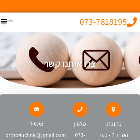
073-7818195
צרו איתנו קשר
כתובת:
טלפון
אימייל
השחר 7 - כפר
073-
ortho4uclinic@gmail.com